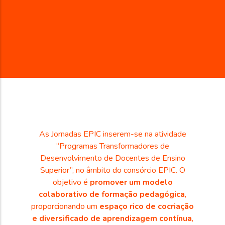
As Jornadas EPIC inserem-se na atividade
“Programas Transformadores de
Desenvolvimento de Docentes de Ensino
Superior”, no âmbito do consórcio EPIC. O
objetivo é
promover um modelo
colaborativo de formação pedagógica
,
proporcionando um
espaço rico de cocriação
e diversificado de aprendizagem contínua
,