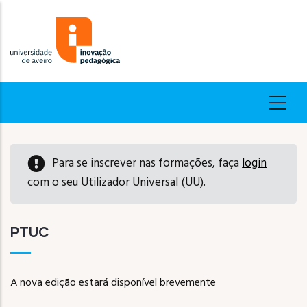
Passar
para
o
conteúdo
principal
Para se inscrever nas formações, faça
login
com o seu Utilizador Universal (UU).
PTUC
A nova edição estará disponível brevemente