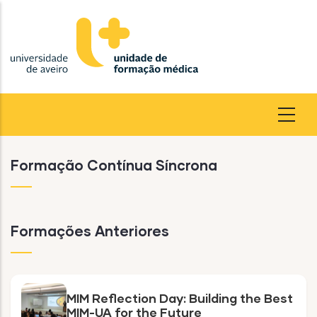
Passar
para
o
conteúdo
principal
Formação Contínua Síncrona
Formações Anteriores
MIM Reflection Day: Building the Best
MIM-UA for the Future